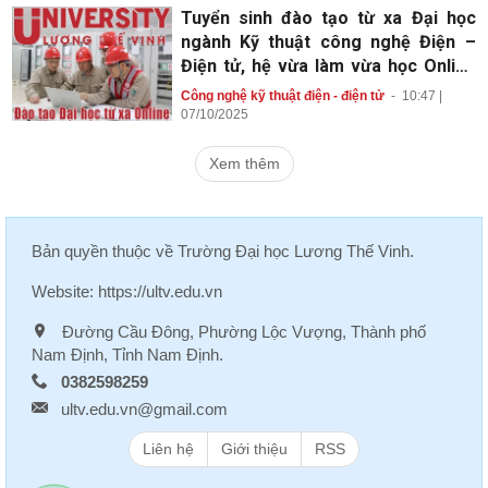
Tuyển sinh đào tạo từ xa Đại học
ngành Kỹ thuật công nghệ Điện –
Điện tử, hệ vừa làm vừa học Online
kết hợp học trực tiếp
Công nghệ kỹ thuật điện - điện tử
-
10:47 |
07/10/2025
Xem thêm
Bản quyền thuộc về
Trường Đại học Lương Thế Vinh
.
Website:
https://ultv.edu.vn
Đường Cầu Đông, Phường Lộc Vượng, Thành phố
Nam Định, Tỉnh Nam Định.
0382598259
ultv.edu.vn@gmail.com
Liên hệ
Giới thiệu
RSS