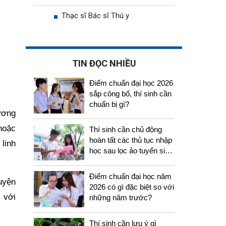
Thạc sĩ Bác sĩ Thú y
TIN ĐỌC NHIỀU
Điểm chuẩn đại học 2026
sắp công bố, thí sinh cần
chuẩn bị gì?
ương
 hoặc
Thí sinh cần chủ động
hoàn tất các thủ tục nhập
linh
học sau lọc ảo tuyển sinh
2026
Điểm chuẩn đại học năm
uyện
2026 có gì đặc biệt so với
 với
những năm trước?
Thí sinh cần lưu ý gì