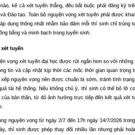
 nào, kể cả xét tuyển thẳng, đều bắt buộc phải đăng ký trê
 và Đào tạo. Toàn bộ nguyện vọng xét tuyển phải được khai
y áp dụng thống nhất nhằm bảo đảm mỗi thí sinh chỉ trúng t
ông bằng và minh bạch trong tuyển sinh.
 xét tuyển
yện vọng xét tuyển đại học được rút ngắn hơn so với những
ông tin và cập nhật kịp thời các mốc thời gian quan trọng 
p xếp nguyện vọng nên được chuẩn bị sớm, tránh tình trạng
uá tải hệ thống. Nếu không chú ý, thí sinh có thể bỏ lỡ cơ
 của bản thân, từ đó ảnh hưởng trực tiếp đến kết quả xét t
n.
sung nguyện vọng từ ngày 2/7 đến 17h ngày 14/7/2026 trong
ày, thí sinh được phép thay đổi nhiều lần nhưng phải hoàn