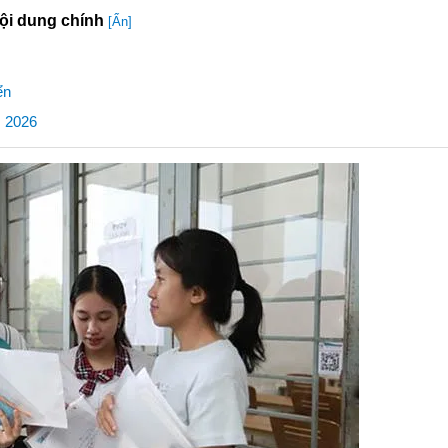
ội dung chính
[Ẩn]
ển
m 2026