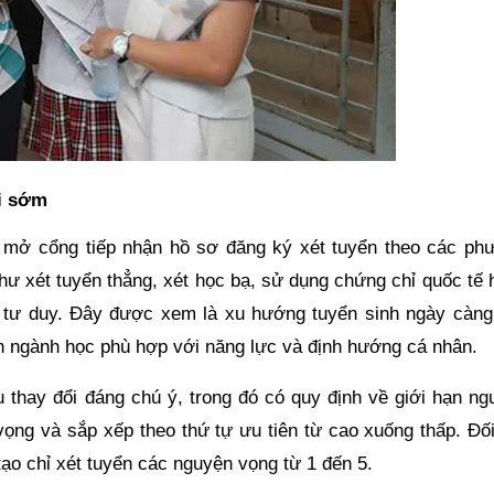
ai sớm
u mở cổng tiếp nhận hồ sơ đăng ký xét tuyển theo các ph
như xét tuyển thẳng, xét học bạ, sử dụng chứng chỉ quốc tế
á tư duy. Đây được xem là xu hướng tuyển sinh ngày càng 
họn ngành học phù hợp với năng lực và định hướng cá nhân.
thay đổi đáng chú ý, trong đó có quy định về giới hạn ng
vọng và sắp xếp theo thứ tự ưu tiên từ cao xuống thấp. Đối
tạo chỉ xét tuyển các nguyện vọng từ 1 đến 5.