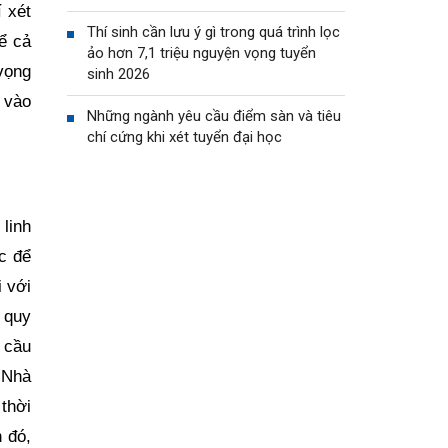
 xét
Thí sinh cần lưu ý gì trong quá trình lọc
kể cả
ảo hơn 7,1 triệu nguyện vọng tuyển
vọng
sinh 2026
 vào
Những ngành yêu cầu điểm sàn và tiêu
chí cứng khi xét tuyển đại học
linh
c để
i với
 quy
 cầu
 Nhà
thời
 đó,