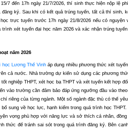
15/7 đến 17h ngày 21/7/2026, thí sinh thực hiện nộp lệ phí
đăng ký. Sau khi có kết quả trúng tuyển, tất cả thí sinh, 
p học trực tuyến trước 17h ngày 21/8/2026 nếu có nguyện 
á trình xét tuyển đại học năm 2026 và xác nhận trúng tuyển
hoạt năm 2026
i học Lương Thế Vinh
áp dụng nhiều phương thức xét tuyển 
h trên cả nước. Nhà trường dự kiến sử dụng các phương thứ
i tốt nghiệp THPT, xét học bạ THPT và xét tuyển kết hợp đố
uyển vào trường cần đảm bảo đáp ứng ngưỡng đầu vào theo
 chí riêng của từng ngành. Một số ngành đặc thù có thể yêu
ện bổ sung về học lực, hạnh kiểm trong quá trình học THPT.
yện vọng phù hợp với năng lực và sở thích cá nhân, đồng 
nh thức để tránh sai sót trong quá trình đăng ký. Bên cạnh