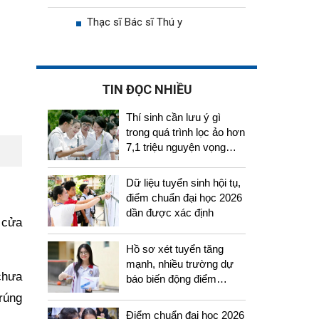
Thạc sĩ Bác sĩ Thú y
TIN ĐỌC NHIỀU
Thí sinh cần lưu ý gì
trong quá trình lọc ảo hơn
7,1 triệu nguyện vọng
tuyển sinh 2026
Dữ liệu tuyển sinh hội tụ,
điểm chuẩn đại học 2026
dần được xác định
 cửa
Hồ sơ xét tuyển tăng
mạnh, nhiều trường dự
chưa
báo biến động điểm
chuẩn năm 2026
rúng
Điểm chuẩn đại học 2026