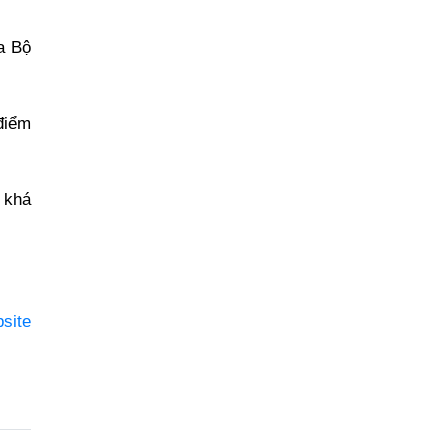
a Bộ
điểm
ừ khá
site