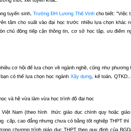
ương thức xét tuyển khác.
ng tuyển sinh,
Trường ĐH Lương Thế Vinh
cho biết: "Việc 
yên tâm cho suất vào đại học trước nhiều lựa chọn khác n
òn chủ động tiếp cận thông tin, cơ sở học tập, ưu điểm n
 nhiều cơ hội để lựa chọn về ngành nghề, cũng như phương 
c bạn có thể lựa chọn học ngành
Xây dựng
, kế toán, QTKD..
học và hệ vừa làm vừa học trình độ đại học
a Việt Nam (theo hình thức giáo dục chính quy hoặc giáo
ng cấp, cao đẳng nhưng chưa có bằng tốt nghiệp THPT thì 
trong chương trình giáo dục THPT theo quy định của BG