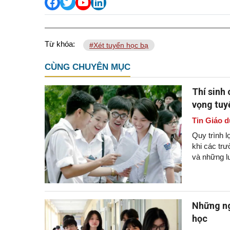
Từ khóa:
#Xét tuyển học bạ
CÙNG CHUYÊN MỤC
Thí sinh 
vọng tuy
Tin Giáo d
Quy trình l
khi các tr
và những lư
Những ng
học