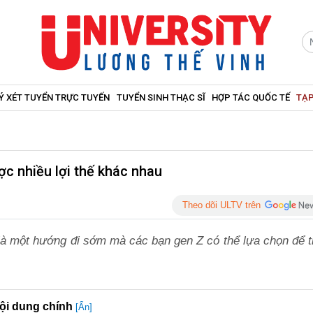
Ý XÉT TUYỂN TRỰC TUYẾN
TUYỂN SINH THẠC SĨ
HỢP TÁC QUỐC TẾ
TẠP
c nhiều lợi thế khác nhau
Theo dõi ULTV trên
 là một hướng đi sớm mà các bạn gen Z có thể lựa chọn để t
ội dung chính
[Ẩn]