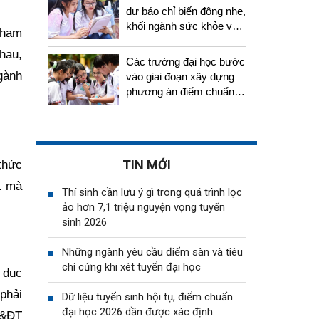
dự báo chỉ biến động nhẹ,
khối ngành sức khỏe vẫn
tham
tiếp tục thu hút thí sinh
hau,
Các trường đại học bước
gành
vào giai đoạn xây dựng
phương án điểm chuẩn,
thí sinh cần chuẩn bị gì?
TIN MỚI
thức
. mà
Thí sinh cần lưu ý gì trong quá trình lọc
ảo hơn 7,1 triệu nguyện vọng tuyển
sinh 2026
Những ngành yêu cầu điểm sàn và tiêu
chí cứng khi xét tuyển đại học
 dục
phải
Dữ liệu tuyển sinh hội tụ, điểm chuẩn
đại học 2026 dần được xác định
D&ĐT