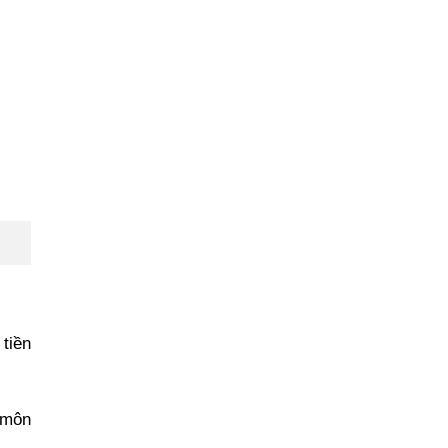
tiền
n môn