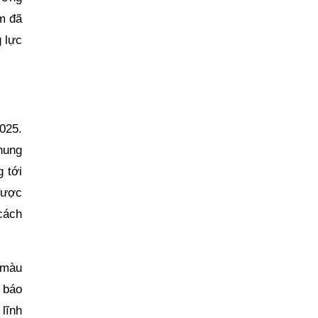
m đã
 lực
025.
hung
 tới
được
cách
 màu
 báo
lĩnh