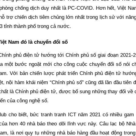
g phòng chống dịch duy nhất là PC-COVID. Hơn hết, Việt Na
 trợ chiến dịch tiêm chủng lớn nhất trong lịch sử với năng
63 tỉnh thành phố trong cả nước.
iệt Nam đó là chuyển đổi số
Chính phủ điện tử hướng tới Chính phủ số giai đoạn 2021-2
 ra một bước ngoặt mới cho công cuộc chuyển đổi số nói c
Nam. Với bản chiến lược phát triển Chính phủ điện tử hướng
, nội hàm khái niệm “Chính phủ số” cũng đã lần đầu tiên 
hất là Chính phủ điện tử, được bổ sung những thay đổi về 
riển của công nghệ số.
ub cho biết, bức tranh tranh ICT năm 2021 có nhiều gam
của hơn 40 nhà báo theo dõi lĩnh vực này. Câu lạc bộ Nhà
m, là nơi quy tụ những nhà báo hàng đầu hoạt động trong 