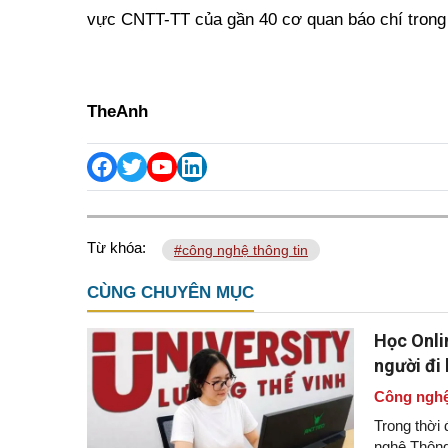
vực CNTT-TT của gần 40 cơ quan báo chí tron
TheAnh
Từ khóa:
#công nghệ thông tin
CÙNG CHUYÊN MỤC
Học Onli
người đi
Công nghệ
Trong thời 
nghệ Thông 