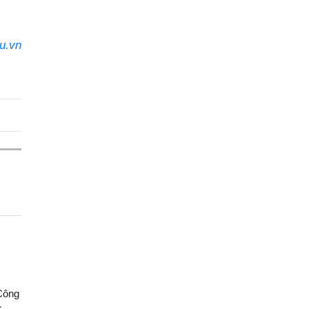
du.vn
 Công
c