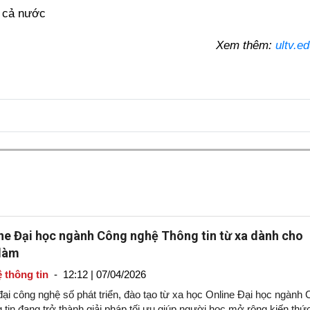
g cả nước
Xem thêm:
ultv.e
ne Đại học ngành Công nghệ Thông tin từ xa dành cho
 làm
 thông tin
-
12:12 | 07/04/2026
đại công nghệ số phát triển, đào tạo từ xa học Online Đại học ngành
tin đang trở thành giải pháp tối ưu giúp người học mở rộng kiến thứ