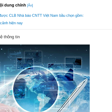
ội dung chính
[Ẩn]
21 được CLB Nhà báo CNTT Việt Nam bầu chọn gồm:
i cảnh hiện nay
 thông tin