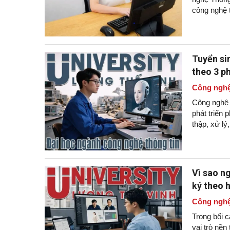
công nghệ t
Tuyển si
theo 3 p
Công nghệ
Công nghệ t
phát triển
thập, xử lý
Vì sao n
ký theo 
Công nghệ
Trong bối c
vai trò nền