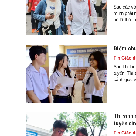
Sau các vòn
mình phải h
bỏ lỡ thời 
Điểm chu
Tin Giáo d
Sau khi lọ
tuyển. Thí 
cảnh giác v
Thí sinh
tuyển si
Tin Giáo d