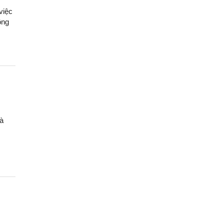
việc
ông
và