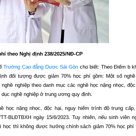
phí theo Nghị định 238/2025/NĐ-CP
hế
Trường Cao đẳng Dược Sài Gòn
cho biết: Theo Điểm b k
định đối tượng được giảm 70% học phí gồm: Một số nghề
c nghề nghiệp theo danh mục các nghề học nặng nhọc, độc 
 dục nghề nghiệp ở trung ương quy định.
 học nặng nhọc, độc hại, nguy hiểm trình độ trung cấp,
/TT-BLĐTBXH ngày 15/6/2023. Tuy nhiên, nếu sinh viên n
đại học thì không được hưởng chính sách giảm 70% học phí 