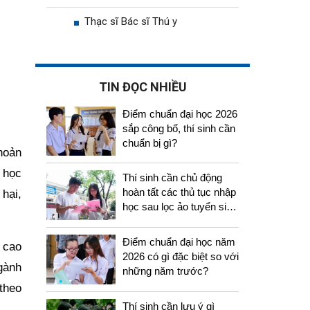
Thạc sĩ Bác sĩ Thú y
TIN ĐỌC NHIỀU
Điểm chuẩn đại học 2026
sắp công bố, thí sinh cần
chuẩn bị gì?
hoản
 học
Thí sinh cần chủ động
hoàn tất các thủ tục nhập
hại,
học sau lọc ảo tuyển sinh
2026
Điểm chuẩn đại học năm
 cao
2026 có gì đặc biệt so với
gành
những năm trước?
theo
Thí sinh cần lưu ý gì