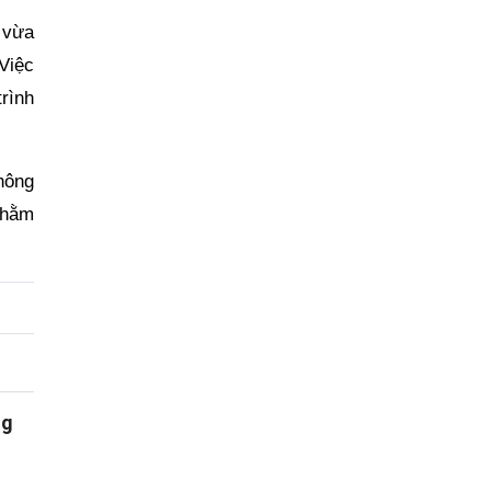
ệ vừa
 Việc
rình
hông
nhằm
ng