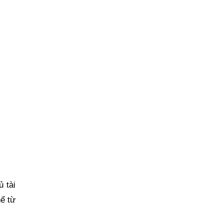
 tài
ể từ