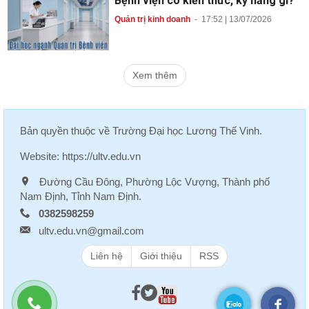
Bệnh viện có kiến thức, kỹ năng gì?
Quản trị kinh doanh
-
17:52 | 13/07/2026
Xem thêm
Bản quyền thuộc về
Trường Đại học Lương Thế Vinh
.
Website:
https://ultv.edu.vn
Đường Cầu Đông, Phường Lộc Vượng, Thành phố
Nam Định, Tỉnh Nam Định.
0382598259
ultv.edu.vn@gmail.com
Liên hệ
Giới thiệu
RSS