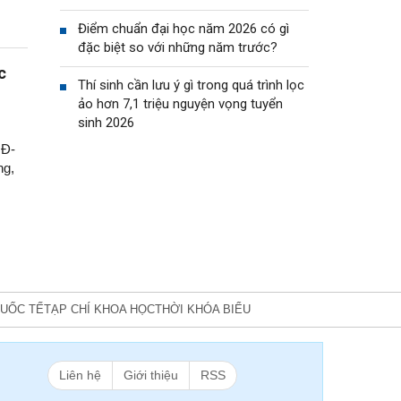
Điểm chuẩn đại học năm 2026 có gì
đặc biệt so với những năm trước?
c
Thí sinh cần lưu ý gì trong quá trình lọc
ảo hơn 7,1 triệu nguyện vọng tuyển
sinh 2026
QĐ-
ng,
UỐC TẾ
TẠP CHÍ KHOA HỌC
THỜI KHÓA BIỂU
Liên hệ
Giới thiệu
RSS