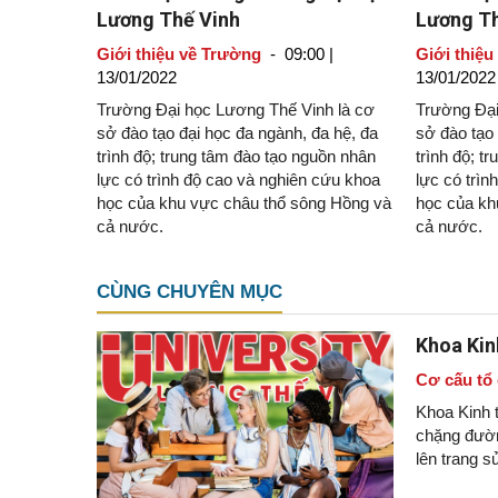
Lương Thế Vinh
Lương Th
Giới thiệu về Trường
-
09:00 |
Giới thiệu
13/01/2022
13/01/2022
Trường Đại học Lương Thế Vinh là cơ
Trường Đại
sở đào tạo đại học đa ngành, đa hệ, đa
sở đào tạo 
trình độ; trung tâm đào tạo nguồn nhân
trình độ; t
lực có trình độ cao và nghiên cứu khoa
lực có trìn
học của khu vực châu thổ sông Hồng và
học của kh
cả nước.
cả nước.
CÙNG CHUYÊN MỤC
Khoa Kin
Cơ cấu tổ
Khoa Kinh 
chặng đường
lên trang s