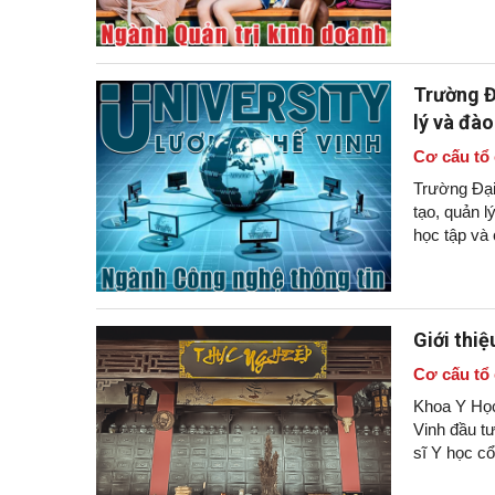
Trường Đ
lý và đào
Cơ cấu tổ
Trường Đại
tạo, quản l
học tập và 
Giới thi
Cơ cấu tổ
Khoa Y Học
Vinh đầu t
sĩ Y học cổ