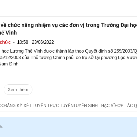
 về chức năng nhiệm vụ các đơn vị trong Trường Đại họ
ế Vinh
 chức
-
10:58 | 23/06/2022
 học Lương Thế Vinh được thành lập theo Quyết định số 259/2003/
05/12/2003 của Thủ tướng Chính phủ, có trụ sở tại phường Lộc Vượ
Nam Định.
Xem thêm
ỌC
ĐĂNG KÝ XÉT TUYỂN TRỰC TUYẾN
TUYỂN SINH THẠC SĨ
HỢP TÁC Q
h
.