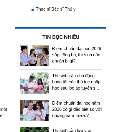
Thạc sĩ Bác sĩ Thú y
TIN ĐỌC NHIỀU
Điểm chuẩn đại học 2026
sắp công bố, thí sinh cần
chuẩn bị gì?
Thí sinh cần chủ động
hoàn tất các thủ tục nhập
học sau lọc ảo tuyển sinh
2026
Điểm chuẩn đại học năm
2026 có gì đặc biệt so với
 một
những năm trước?
ết
Thí sinh cần lưu ý gì